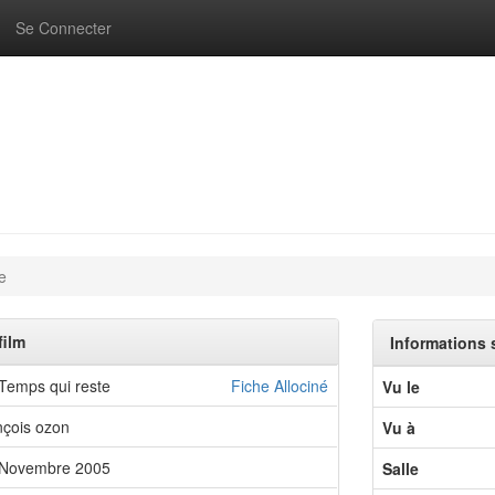
Se Connecter
e
film
Informations 
Temps qui reste
Fiche Allociné
Vu le
nçois ozon
Vu à
 Novembre 2005
Salle