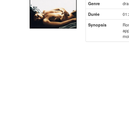
Genre
dr
Durée
01:
Synopsis
Rom
app
moi