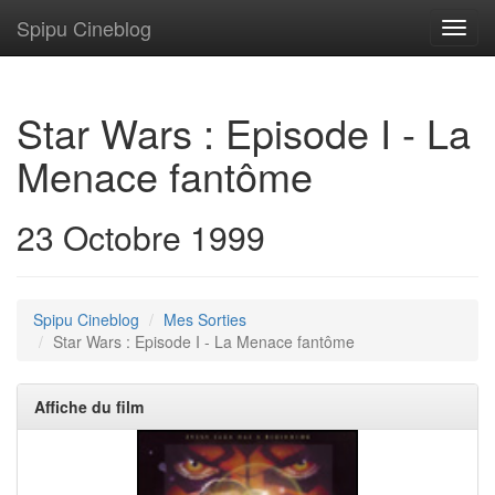
Spipu Cineblog
Toggl
navig
Star Wars : Episode I - La
Menace fantôme
23 Octobre 1999
Spipu Cineblog
Mes Sorties
Star Wars : Episode I - La Menace fantôme
Affiche du film